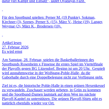
dafür viel Kampf und Einsatz”, lautet Ovadayas Fazit.
Für den Sportbund spielten: Perner M. (19 Punkte), Sokman,
Kirchner (3), Szenes, Perner S. (15), März V., Heise (19), Langer,
Weymar (2), März K., Brodersen (10).
Artikel lesen
27. Februar 2026
Es wird ernst
Am Samstag, 28. Februar, spielen die Basketballerinnen des
Sportbunds Rosenheim x Finsense ihr erstes Spiel im Viertelfinale
der Playoffs gegen BG Litzendorf. Beginn ist um 20 Uhr. Gespielt
wird ausnahmsweise in der Wolfgang-Pohle-Halle, da die
Gaborhalle durch eine Doppelbelegung nicht zur Verfügung steht.
Ziel ist es, die historische Pohle-Halle in einen grünen Hexenkessel
zu verwandeln. Zuschauer werden gebeten, in Grün zu kommen
und die Sportbund-Damen lautstark auf dem Weg ins nächste
Playoff-Kapitel zu unterstützen. Die grünen Playoff-Shirts gibt es
natürlich ebenfalls wieder vor Ort.