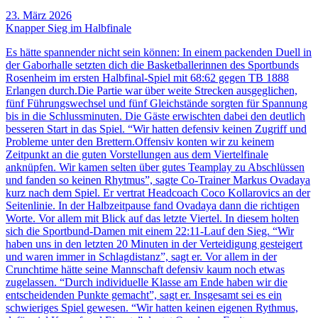
23. März 2026
Knapper Sieg im Halbfinale
Es hätte spannender nicht sein können: In einem packenden Duell in
der Gaborhalle setzten dich die Basketballerinnen des Sportbunds
Rosenheim im ersten Halbfinal-Spiel mit 68:62 gegen TB 1888
Erlangen durch.Die Partie war über weite Strecken ausgeglichen,
fünf Führungswechsel und fünf Gleichstände sorgten für Spannung
bis in die Schlussminuten. Die Gäste erwischten dabei den deutlich
besseren Start in das Spiel. “Wir hatten defensiv keinen Zugriff und
Probleme unter den Brettern.Offensiv konten wir zu keinem
Zeitpunkt an die guten Vorstellungen aus dem Viertelfinale
anknüpfen. Wir kamen selten über gutes Teamplay zu Abschlüssen
und fanden so keinen Rhytmus”, sagte Co-Trainer Markus Ovadaya
kurz nach dem Spiel. Er vertrat Headcoach Coco Kollarovics an der
Seitenlinie. In der Halbzeitpause fand Ovadaya dann die richtigen
Worte. Vor allem mit Blick auf das letzte Viertel. In diesem holten
sich die Sportbund-Damen mit einem 22:11-Lauf den Sieg. “Wir
haben uns in den letzten 20 Minuten in der Verteidigung gesteigert
und waren immer in Schlagdistanz”, sagt er. Vor allem in der
Crunchtime hätte seine Mannschaft defensiv kaum noch etwas
zugelassen. “Durch individuelle Klasse am Ende haben wir die
entscheidenden Punkte gemacht”, sagt er. Insgesamt sei es ein
schwieriges Spiel gewesen. “Wir hatten keinen eigenen Rythmus,