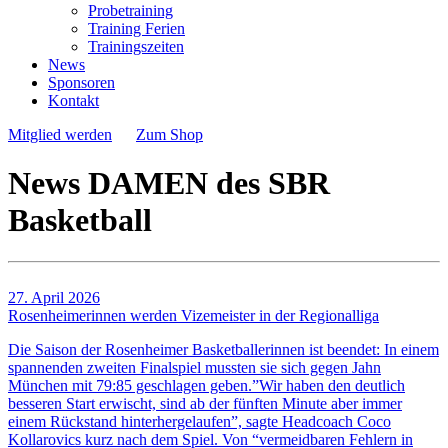
Probetraining
Training Ferien
Trainingszeiten
News
Sponsoren
Kontakt
Mitglied werden
Zum Shop
News DAMEN des SBR
Basketball
27. April 2026
Rosenheimerinnen werden Vizemeister in der Regionalliga
Die Saison der Rosenheimer Basketballerinnen ist beendet: In einem
spannenden zweiten Finalspiel mussten sie sich gegen Jahn
München mit 79:85 geschlagen geben.”Wir haben den deutlich
besseren Start erwischt, sind ab der fünften Minute aber immer
einem Rückstand hinterhergelaufen”, sagte Headcoach Coco
Kollarovics kurz nach dem Spiel. Von “vermeidbaren Fehlern in