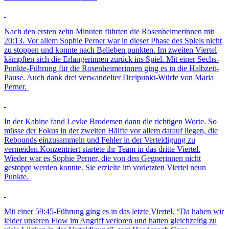
Nach den ersten zehn Minuten führten die Rosenheimerinnen mit
20:13. Vor allem Sophie Perner war in dieser Phase des Spiels nicht
zu stoppen und konnte nach Belieben punkten. Im zweiten Viertel
kämpften sich die Erlangerinnen zurück ins Spiel. Mit einer Sechs-
Punkte-Führung für die Rosenheimerinnen ging es in die Halbzeit-
Pause. Auch dank drei verwandelter Dreipunkt-Würfe von Maria
Perner.
In der Kabine fand Levke Brodersen dann die richtigen Worte. So
müsse der Fokus in der zweiten Hälfte vor allem darauf liegen, die
Rebounds einzusammeln und Fehler in der Verteidigung zu
vermeiden.Konzentriert startete ihr Team in das dritte Viertel.
Wieder war es Sophie Perner, die von den Gegnerinnen nicht
gestoppt werden konnte. Sie erzielte im vorletzten Viertel neun
Punkte.
Mit einer 59:45-Führung ging es in das letzte Viertel. “Da haben wir
leider unseren Flow im Angriff verloren und hatten gleichzeitig zu