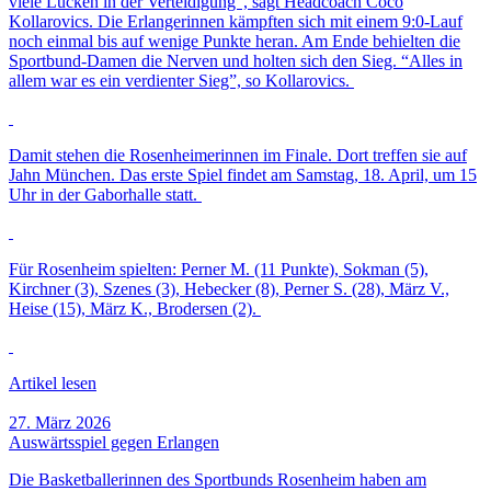
viele Lücken in der Verteidigung”, sagt Headcoach Coco
Kollarovics. Die Erlangerinnen kämpften sich mit einem 9:0-Lauf
noch einmal bis auf wenige Punkte heran. Am Ende behielten die
Sportbund-Damen die Nerven und holten sich den Sieg. “Alles in
allem war es ein verdienter Sieg”, so Kollarovics.
Damit stehen die Rosenheimerinnen im Finale. Dort treffen sie auf
Jahn München. Das erste Spiel findet am Samstag, 18. April, um 15
Uhr in der Gaborhalle statt.
Für Rosenheim spielten: Perner M. (11 Punkte), Sokman (5),
Kirchner (3), Szenes (3), Hebecker (8), Perner S. (28), März V.,
Heise (15), März K., Brodersen (2).
Artikel lesen
27. März 2026
Auswärtsspiel gegen Erlangen
Die Basketballerinnen des Sportbunds Rosenheim haben am