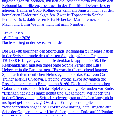
ungeschlagen zu beenden, müssen die Rosenheimerin vor allem den
Rebound kontrollieren, aber auch in der Transition-Defense besser
agieren. Trainierin Coco Kollarovics kann am Samstag nicht auf den
kompletten Kader zurückgreifen. Zwar ist Topscorerin Sophie
Perner zurück, dafür reisen Elisa Hebecker, Maria Perner, Johanna
Macht und Luisa Weymar nicht mit nach Nürnberg.
Artikel lesen
16. Februar 2026
Nächster Sieg in der Zwischenrunde
Die Basketballerinnen des Sportbunds Rosenheim x Finsense haben
in der Zwischenrunde den nächsten Sieg eingefahren. Gegen den
TB 1888 Erlangen gewannen sie denkbar knapp mit 60:58. Die
Regionaldamen mussten dabei ohne Sophie Perner und Elisa
Hebecker in die Partie starten. “Es war ein überraschend knappes
Spiel nach dem deutlichen Heimsieg”, lautete das Fazit von Co-
Trainer Markus Ovadaya. Erst eine Woche zuvor gewannen die
Rosenheimerinnen in Erlangen mit 81:60. Doch in der heimischen
Gaborhalle entschied sich das Spiel erst wenige Sekunden vor Ende.
“Erlangen hat vieles lange richtig und gut gemacht. Wir haben uns
in der Offensive lange Zeit sehr schwer getan und haben lange nicht
ins Spiel gefunden”, sagt Ovadaya. Erlangen erkämpfte
zwischenzeitlich sogar eine Elf-Punkte-Führung, herausragend auf
Seite der Gegnerinnen war Kim Siebert, die am Ende auf 22 Punkte