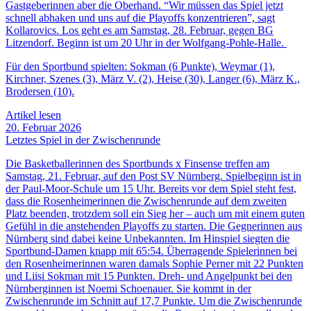
Gastgeberinnen aber die Oberhand. “Wir müssen das Spiel jetzt
schnell abhaken und uns auf die Playoffs konzentrieren”, sagt
Kollarovics. Los geht es am Samstag, 28. Februar, gegen BG
Litzendorf. Beginn ist um 20 Uhr in der Wolfgang-Pohle-Halle.
Für den Sportbund spielten: Sokman (6 Punkte), Weymar (1),
Kirchner, Szenes (3), März V. (2), Heise (30), Langer (6), März K.,
Brodersen (10).
Artikel lesen
20. Februar 2026
Letztes Spiel in der Zwischenrunde
Die Basketballerinnen des Sportbunds x Finsense treffen am
Samstag, 21. Februar, auf den Post SV Nürnberg. Spielbeginn ist in
der Paul-Moor-Schule um 15 Uhr. Bereits vor dem Spiel steht fest,
dass die Rosenheimerinnen die Zwischenrunde auf dem zweiten
Platz beenden, trotzdem soll ein Sieg her – auch um mit einem guten
Gefühl in die anstehenden Playoffs zu starten. Die Gegnerinnen aus
Nürnberg sind dabei keine Unbekannten. Im Hinspiel siegten die
Sportbund-Damen knapp mit 65:54. Überragende Spielerinnen bei
den Rosenheimerinnen waren damals Sophie Perner mit 22 Punkten
und Liisi Sokman mit 15 Punkten. Dreh- und Angelpunkt bei den
Nürnberginnen ist Noemi Schoenauer. Sie kommt in der
Zwischenrunde im Schnitt auf 17,7 Punkte. Um die Zwischenrunde