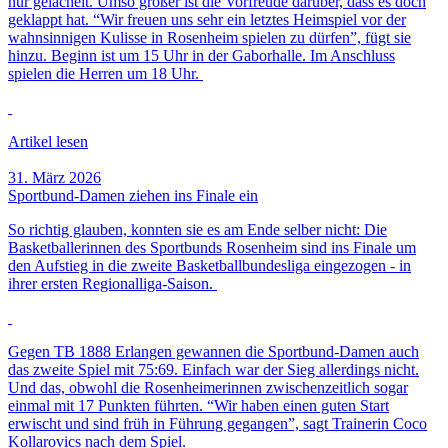
nur gelächelt. Umso größer ist die Vorfreude darüber, dass es doch
geklappt hat. “Wir freuen uns sehr ein letztes Heimspiel vor der
wahnsinnigen Kulisse in Rosenheim spielen zu dürfen”, fügt sie
hinzu. Beginn ist um 15 Uhr in der Gaborhalle. Im Anschluss
spielen die Herren um 18 Uhr.
Artikel lesen
31. März 2026
Sportbund-Damen ziehen ins Finale ein
So richtig glauben, konnten sie es am Ende selber nicht: Die
Basketballerinnen des Sportbunds Rosenheim sind ins Finale um
den Aufstieg in die zweite Basketballbundesliga eingezogen - in
ihrer ersten Regionalliga-Saison.
Gegen TB 1888 Erlangen gewannen die Sportbund-Damen auch
das zweite Spiel mit 75:69. Einfach war der Sieg allerdings nicht.
Und das, obwohl die Rosenheimerinnen zwischenzeitlich sogar
einmal mit 17 Punkten führten. “Wir haben einen guten Start
erwischt und sind früh in Führung gegangen”, sagt Trainerin Coco
Kollarovics nach dem Spiel.