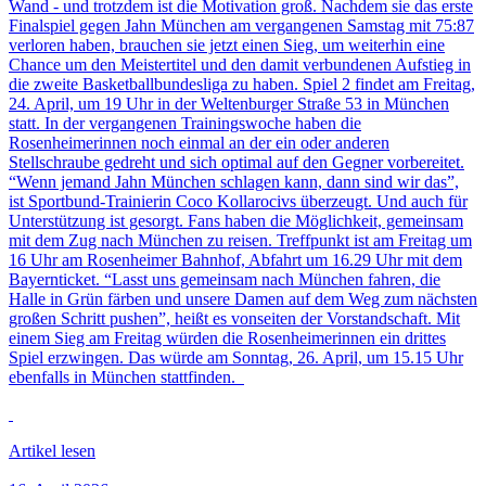
Wand - und trotzdem ist die Motivation groß. Nachdem sie das erste
Finalspiel gegen Jahn München am vergangenen Samstag mit 75:87
verloren haben, brauchen sie jetzt einen Sieg, um weiterhin eine
Chance um den Meistertitel und den damit verbundenen Aufstieg in
die zweite Basketballbundesliga zu haben. Spiel 2 findet am Freitag,
24. April, um 19 Uhr in der Weltenburger Straße 53 in München
statt. In der vergangenen Trainingswoche haben die
Rosenheimerinnen noch einmal an der ein oder anderen
Stellschraube gedreht und sich optimal auf den Gegner vorbereitet.
“Wenn jemand Jahn München schlagen kann, dann sind wir das”,
ist Sportbund-Trainierin Coco Kollarocivs überzeugt. Und auch für
Unterstützung ist gesorgt. Fans haben die Möglichkeit, gemeinsam
mit dem Zug nach München zu reisen. Treffpunkt ist am Freitag um
16 Uhr am Rosenheimer Bahnhof, Abfahrt um 16.29 Uhr mit dem
Bayernticket. “Lasst uns gemeinsam nach München fahren, die
Halle in Grün färben und unsere Damen auf dem Weg zum nächsten
großen Schritt pushen”, heißt es vonseiten der Vorstandschaft. Mit
einem Sieg am Freitag würden die Rosenheimerinnen ein drittes
Spiel erzwingen. Das würde am Sonntag, 26. April, um 15.15 Uhr
ebenfalls in München stattfinden.
Artikel lesen