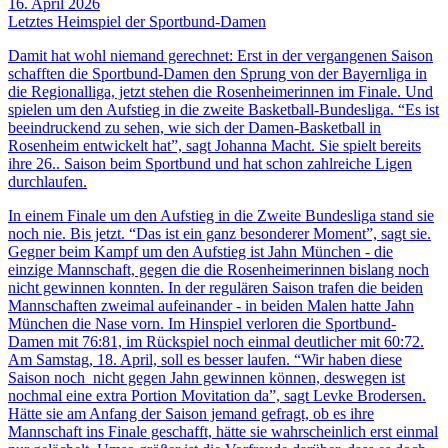
16. April 2026
Letztes Heimspiel der Sportbund-Damen
Damit hat wohl niemand gerechnet: Erst in der vergangenen Saison
schafften die Sportbund-Damen den Sprung von der Bayernliga in
die Regionalliga, jetzt stehen die Rosenheimerinnen im Finale. Und
spielen um den Aufstieg in die zweite Basketball-Bundesliga. “Es ist
beeindruckend zu sehen, wie sich der Damen-Basketball in
Rosenheim entwickelt hat”, sagt Johanna Macht. Sie spielt bereits
ihre 26.. Saison beim Sportbund und hat schon zahlreiche Ligen
durchlaufen.
In einem Finale um den Aufstieg in die Zweite Bundesliga stand sie
noch nie. Bis jetzt. “Das ist ein ganz besonderer Moment”, sagt sie.
Gegner beim Kampf um den Aufstieg ist Jahn München - die
einzige Mannschaft, gegen die die Rosenheimerinnen bislang noch
nicht gewinnen konnten. In der regulären Saison trafen die beiden
Mannschaften zweimal aufeinander - in beiden Malen hatte Jahn
München die Nase vorn. Im Hinspiel verloren die Sportbund-
Damen mit 76:81, im Rückspiel noch einmal deutlicher mit 60:72.
Am Samstag, 18. April, soll es besser laufen. “Wir haben diese
Saison noch nicht gegen Jahn gewinnen können, deswegen ist
nochmal eine extra Portion Movitation da”, sagt Levke Brodersen.
Hätte sie am Anfang der Saison jemand gefragt, ob es ihre
Mannschaft ins Finale geschafft, hätte sie wahrscheinlich erst einmal