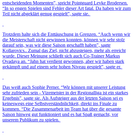
entscheidenden Momenten”, spricht Pointguard Levke Brodersen.
“In so engen Spielen sind Fehler dieser Art fatal. Da haben wir zum
Teil nicht abgeklärt genug gespielt”, sagte sie.
Trotzdem halte sich die Enttäuschung in Grenzen. “Auch wenn wir
die Meisterschaft nicht gewinnen konnten, können wir sehr stolz
darauf sein, was wir diese Saison geschafft haben”, sagte
Kollarovics.. Zumal das Ziel, nicht abzusteigen, mehr als erreicht
wurde. Dieser Meinung schließt sich auch Co-Trainer Markus
Ovadaya an. “Jahn hat verdient gewonnen, aber wir haben stark
gekämpft und auf einem sehr hohen Niveau gespielt”, sagte er.
Das weiß auch Sophie Perner. “Wir können mit unserer Leistung
sehr zufrieden sein - Vizemeister in der Regionalliga ist ein starkes
Ergebnis”, sagte sie. Als Aufsteiger aus der letzten Saison sei es
keineswegs eine Selbstverständnlichkeit, direkt ins Finale zu
kommen. “Die Zusammenarbeit im Team hat über die gesamte
Saison hinweg gut funktioniert und es hat Spaß gemacht, vor
unserem Publikum zu spielen.