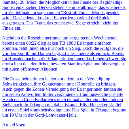
Samstag, 28. März, die Möglichkeit in das Finale der Regionalliga
Südost einzuziehen.Derzeit stehen sie im Halbfinale, das wie bereits
im Viertelfinale im sogenannten “Best-of-Three”-Modus gespielt
wird. Das bedeutet konkret: Es werden maximal drei Spiele
ausgetragen. Das Team, das zuerst zwei Siege erreicht, zieht ins
Finale ein.
Nachdem die Rosenheimerinnen am vergangenen Wochenende
bereits einen 68:22-Sieg gegen TB 1888 Erlangen einfahren
konnten, fehlt ihnen also nur noch ein Sieg. Doch die Aufgabe, die
vor den Sportbund-Damen liegt, ist alles andere als einfach. Bereits
im Hinspiel machten die Erlangerinnen ihnen das Leben schwer. Sie
erwischten den deutlichen besseren Start ins Spiel und überzeugten
mit guten offensiven Aktionen.
Die Rosenheimerinnen hatten vor allem in der Verteidigung
Schwierigkeiten, ihre Gegnerinnen unter Kontrolle zu bringen.
Auch gegen die Zonen-Verteidigung der Erlangerinnen fanden sie
nur selten Antworten. In der vergangenen Trainingswoche justierte
Headcoach Coco Kollarovics noch einmal an der ein oder anderen
Stelle nach. In Erlangen mit dabei ist auch Elisa Hebecker, sie fiel
im ersten Spiel krankheitsbedingt aus. Das Spiel in Erlangen beginnt
um 19 Uhr in der Gerd-Lohwasser-Halle.
Artikel lesen