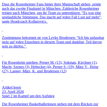
Dass die Rosenheimer Fans hinter ihrer Mannschaft stehen, zeigte
auch das zweite Finalspiel in München. Zahlreiche Rosenheimer
reisten nach München, um ihr Team zu unterstützen. “Es war eine
unglaubliche Stimmung. Das macht auf jeden Fall Lust auf mehr”,
sagte Headcoach Kollarovics.
Zustimmung bekommt sie von Levke Brodersen: “Ich bin unfassbar
stolz auf jeden Einzelnen in diesem Team und dankbar, Teil davon
sein zu dürfen.”
Für Rosenheim spielten: Perner M. (13), Sokman, Kirchner (1),
Macht, Szenes (3), Hebecker (4), Perner S. (19), März V., Heise
(27), Langer, März, K. und Brodersen (12)
Artikel lesen
23. April 2026
Spiel 2 im Kampf um den Aufstieg
Die Rosenheimer Basketballerinnen stehen mit dem Rücken zur