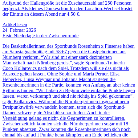
Aufgrund der Hallengröße ist die Zuschauerzahl auf 250 Personen
begrenzt. Als kleines Dankeschön für den Location-Wechsel kostet
der Eintritt an diesem Abend nur 4,50 €.
Artikel lesen
24. Februar 2026
Erste Niederlage in der Zwischenrunde
Die Basketballerinnen des Sportbunds Rosenheim x Finsense haben
am Samstagnachmittag mit 58:67 gegen die Gastgeberinnen aus
Nürnberg verloren. “Wir sind mit einer stark dezimierten
Mannschaft nach Nürnberg gereist”, sagte Sportbund-Trainerin
Coco Kollarovics nach dem Spiel. Trotzdem will sie das nicht als
Ausrede gelten lassen. Ohne Sophie und Maria Perner, Elisa
Hebecker, Luisa Weymar und Johanna Macht starteten die
Rosenheimerinnen in die Partie, konnten von Anfang an aber keinen
Rythmus finden. “Wir haben zu Beginn viele einfache Punkte liegen
lassen, waren verkrampft und sind nie richtig ins Spiel gekommen”,
sagte Kollarovics. Während die Nürnbergerinnen insgesamt neun
Dreipunktwürfe verwandeln konnten, taten sich die Sportbund-
Damen schwer, gute Abschlüsse zu finden. Auch in der
Verteidigung gelang es nicht, die Gegnerinnen zu kontrollieren.
Zwischenzeitlich konnten sich die Nürnbergerinnen sogar mit 18
Punkten absetzen. Zwar konnten die Rosenheimerinnen sich noch
einmal bis auf acht Punkte herankämpfen, am Ende behielten die