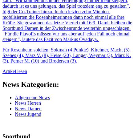
kam. “Wir konnten uns in der Verteidigung immer mehr steigern,
dadurch ist es uns gelungen, das Spiel trotzdem eng zu gestalten”,
fügt der Co-Trainer hinzu. In den letzten zehn Minuten
mobilisierten die Rosenheimerinnen dann noch einmal alle ihre
Kräfte. Sie gewannen das letzte Viertel mit 16:9. Damit bleiben die
Sportbund-Damen in der Zwischenrunde weiterhin ungeschlagen.
“Für die Playoffs müssen wir uns aber auf jeden Fall noch einmal
steigern”, lautete das Fazit von Markus Ovadaya.
Für Rosenheim spielten: Sokman (4 Punkte), Kirchner, Macht (5),
Szenes (4), März V. (8), Heise (20), Langer, Weymar (3), März K.
(3), Perner M. (10) und Brodersen (3).
Artikel lesen
News Kategorien:
Allgemeine News
News Herren
News Damen
News Jugend
Sportbund