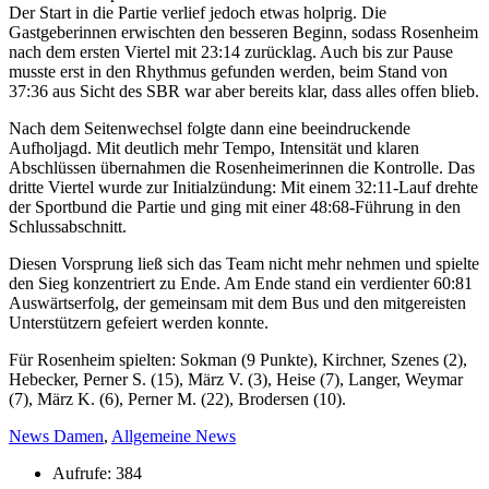
Der Start in die Partie verlief jedoch etwas holprig. Die
Gastgeberinnen erwischten den besseren Beginn, sodass Rosenheim
nach dem ersten Viertel mit 23:14 zurücklag. Auch bis zur Pause
musste erst in den Rhythmus gefunden werden, beim Stand von
37:36 aus Sicht des SBR war aber bereits klar, dass alles offen blieb.
Nach dem Seitenwechsel folgte dann eine beeindruckende
Aufholjagd. Mit deutlich mehr Tempo, Intensität und klaren
Abschlüssen übernahmen die Rosenheimerinnen die Kontrolle. Das
dritte Viertel wurde zur Initialzündung: Mit einem 32:11-Lauf drehte
der Sportbund die Partie und ging mit einer 48:68-Führung in den
Schlussabschnitt.
Diesen Vorsprung ließ sich das Team nicht mehr nehmen und spielte
den Sieg konzentriert zu Ende. Am Ende stand ein verdienter 60:81
Auswärtserfolg, der gemeinsam mit dem Bus und den mitgereisten
Unterstützern gefeiert werden konnte.
Für Rosenheim spielten: Sokman (9 Punkte), Kirchner, Szenes (2),
Hebecker, Perner S. (15), März V. (3), Heise (7), Langer, Weymar
(7), März K. (6), Perner M. (22), Brodersen (10).
News Damen
,
Allgemeine News
Aufrufe: 384