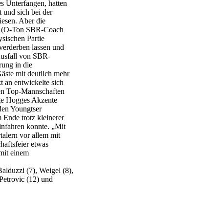
es Unterfangen, hatten
t und sich bei der
iesen. Aber die
n“ (O-Ton SBR-Coach
ysischen Partie
t verderben lassen und
Ausfall von SBR-
ung in die
äste mit deutlich mehr
t an entwickelte sich
iden Top-Mannschaften
ige Hogges Akzente
iden Youngtser
Ende trotz kleinerer
infahren konnte. „Mit
talern vor allem mit
haftsfeier etwas
 mit einem
alduzzi (7), Weigel (8),
Petrovic (12) und