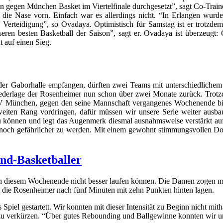
en gegen München Basket im Viertelfinale durchgesetzt”, sagt Co-Trai
die Nase vorn. Einfach war es allerdings nicht. “In Erlangen wurden
 Verteidigung”, so Ovadaya. Optimistisch für Samstag ist er trotzde
seren besten Basketball der Saison”, sagt er. Ovadaya ist überzeugt
t auf einen Sieg.
r Gaborhalle empfangen, dürften zwei Teams mit unterschiedlichem Se
te Niederlage der Rosenheimer nun schon über zwei Monate zurück. Trot
MTV München, gegen den seine Mannschaft vergangenes Wochenende b
 zweiten Rang vordringen, dafür müssen wir unsere Serie weiter ausb
 können und legt das Augenmerk diesmal ausnahmsweise verstärkt auf d
ve noch gefährlicher zu werden. Mit einem gewohnt stimmungsvollen D
nd-Basketballer
an diesem Wochenende nicht besser laufen können. Die Damen zogen mi
l die Rosenheimer nach fünf Minuten mit zehn Punkten hinten lagen.
ns Spiel gestartett. Wir konnten mit dieser Intensität zu Beginn nicht mi
zu verkürzen. “Über gutes Rebounding und Ballgewinne konnten wir un