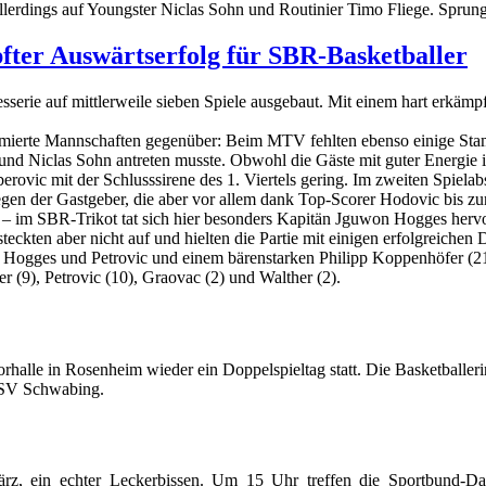
ie allerdings auf Youngster Niclas Sohn und Routinier Timo Fliege. Sp
pfter Auswärtserfolg für SBR-Basketballer
serie auf mittlerweile sieben Spiele ausgebaut. Mit einem hart erkä
imierte Mannschaften gegenüber: Beim MTV fehlten ebenso einige Sta
nd Niclas Sohn antreten musste. Obwohl die Gäste mit guter Energie in
ovic mit der Schlusssirene des 1. Viertels gering. Im zweiten Spielabs
egen der Gastgeber, die aber vor allem dank Top-Scorer Hodovic bis zu
en – im SBR-Trikot tat sich hier besonders Kapitän Jguwon Hogges hervo
steckten aber nicht auf und hielten die Partie mit einigen erfolgreiche
 Hogges und Petrovic und einem bärenstarken Philipp Koppenhöfer (21 
r (9), Petrovic (10), Graovac (2) und Walther (2).
borhalle in Rosenheim wieder ein Doppelspieltag statt. Die Basketball
TSV Schwabing.
rz, ein echter Leckerbissen. Um 15 Uhr treffen die Sportbund-D