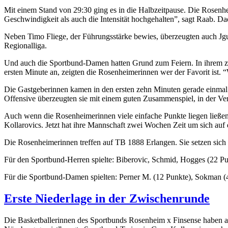
Mit einem Stand von 29:30 ging es in die Halbzeitpause. Die Rosenhei
Geschwindigkeit als auch die Intensität hochgehalten”, sagt Raab. 
Neben Timo Fliege, der Führungsstärke bewies, überzeugten auch Jg
Regionalliga.
Und auch die Sportbund-Damen hatten Grund zum Feiern. In ihrem zwei
ersten Minute an, zeigten die Rosenheimerinnen wer der Favorit ist. “
Die Gastgeberinnen kamen in den ersten zehn Minuten gerade einmal 
Offensive überzeugten sie mit einem guten Zusammenspiel, in der Ve
Auch wenn die Rosenheimerinnen viele einfache Punkte liegen ließen, 
Kollarovics. Jetzt hat ihre Mannschaft zwei Wochen Zeit um sich auf
Die Rosenheimerinnen treffen auf TB 1888 Erlangen. Sie setzen sic
Für den Sportbund-Herren spielte: Biberovic, Schmid, Hogges (22 Pun
Für die Sportbund-Damen spielten: Perner M. (12 Punkte), Sokman (4),
Erste Niederlage in der Zwischenrunde
Die Basketballerinnen des Sportbunds Rosenheim x Finsense haben am