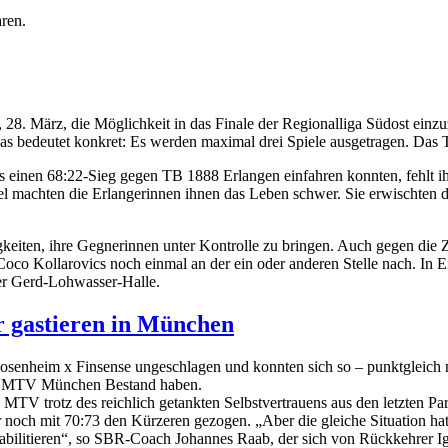
ren.
. März, die Möglichkeit in das Finale der Regionalliga Südost einzuzi
s bedeutet konkret: Es werden maximal drei Spiele ausgetragen. Das Tea
nen 68:22-Sieg gegen TB 1888 Erlangen einfahren konnten, fehlt ihn
iel machten die Erlangerinnen ihnen das Leben schwer. Sie erwischten d
keiten, ihre Gegnerinnen unter Kontrolle zu bringen. Auch gegen die Z
o Kollarovics noch einmal an der ein oder anderen Stelle nach. In Erla
der Gerd-Lohwasser-Halle.
r gastieren in München
Rosenheim x Finsense ungeschlagen und konnten sich so – punktgleich m
im MTV München Bestand haben.
 MTV trotz des reichlich getankten Selbstvertrauens aus den letzten Pa
noch mit 70:73 den Kürzeren gezogen. „Aber die gleiche Situation hatt
ehabilitieren“, so SBR-Coach Johannes Raab, der sich von Rückkehrer