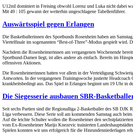
U12mI dominiert in Freising obwohl Lorenz und Luka nicht dabei wa
Mit 49 : 105 gewann der weiterhin ungeschlagene Tabellenführer.
Auswärtsspiel gegen Erlangen
Die Basketballerinnen des Sportbunds Rosenheim haben am Samstag, 28
Viertelfinale im sogenannten “Best-of-Three”-Modus gespielt wird. Da
Nachdem die Rosenheimerinnen am vergangenen Wochenende bereits ei
Sportbund-Damen liegt, ist alles andere als einfach. Bereits im Hinsp
offensiven Aktionen.
Die Rosenheimerinnen hatten vor allem in der Verteidigung Schwierig
Antworten. In der vergangenen Trainingswoche justierte Headcoach Coc
krankheitsbedingt aus. Das Spiel in Erlangen beginnt um 19 Uhr in 
Die Siegesserie ausbauen SBR-Basketballe
Seit sechs Partien sind die Regionalliga 2-Basketballer des SB DJK 
Liga verbessern. Diese Serie soll am kommenden Samstag auch be
Auf die leichte Schulter wollen die Rosenheimer den sechstplatzierten
vom Ex-Rosenheimer Marijo Knezevic trainierten Landeshauptstädter 
Spielen konnten wir uns erfolgreich für die Hinrundenniederlagen r