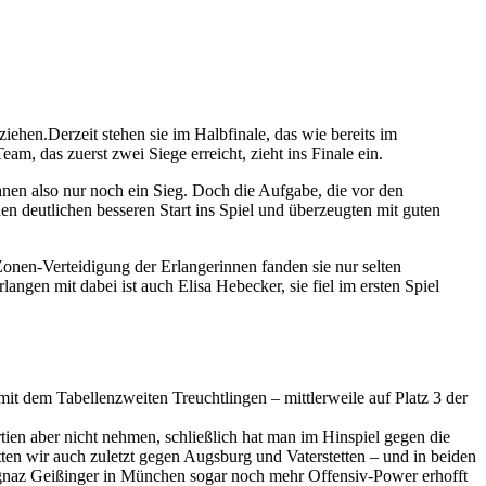
ehen.Derzeit stehen sie im Halbfinale, das wie bereits im
m, das zuerst zwei Siege erreicht, zieht ins Finale ein.
en also nur noch ein Sieg. Doch die Aufgabe, die vor den
en deutlichen besseren Start ins Spiel und überzeugten mit guten
onen-Verteidigung der Erlangerinnen fanden sie nur selten
ngen mit dabei ist auch Elisa Hebecker, sie fiel im ersten Spiel
it dem Tabellenzweiten Treuchtlingen – mittlerweile auf Platz 3 der
rtien aber nicht nehmen, schließlich hat man im Hinspiel gegen die
en wir auch zuletzt gegen Augsburg und Vaterstetten – und in beiden
 Ignaz Geißinger in München sogar noch mehr Offensiv-Power erhofft