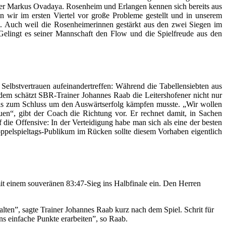
ner Markus Ovadaya. Rosenheim und Erlangen kennen sich bereits aus
 wir im ersten Viertel vor große Probleme gestellt und in unserem
m. Auch weil die Rosenheimerinnen gestärkt aus den zwei Siegen im
: Gelingt es seiner Mannschaft den Flow und die Spielfreude aus den
lbstvertrauen aufeinandertreffen: Während die Tabellensiebten aus
zdem schätzt SBR-Trainer Johannes Raab die Leitershofener nicht nur
is zum Schluss um den Auswärtserfolg kämpfen musste. „Wir wollen
auen“, gibt der Coach die Richtung vor. Er rechnet damit, in Sachen
ie Offensive: In der Verteidigung habe man sich als eine der besten
oppelspieltags-Publikum im Rücken sollte diesem Vorhaben eigentlich
t einem souveränen 83:47-Sieg ins Halbfinale ein. Den Herren
thalten”, sagte Trainer Johannes Raab kurz nach dem Spiel. Schrit für
s einfache Punkte erarbeiten”, so Raab.