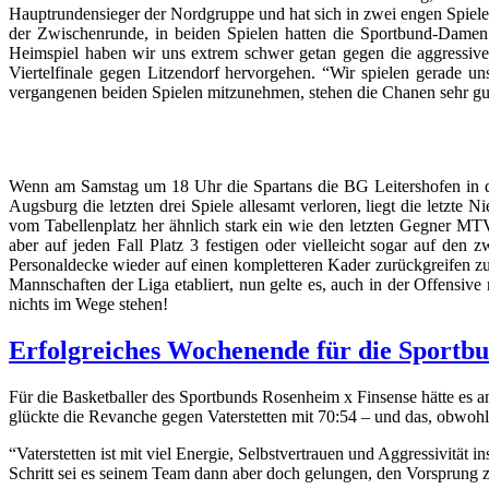
Hauptrundensieger der Nordgruppe und hat sich in zwei engen Spiel
der Zwischenrunde, in beiden Spielen hatten die Sportbund-Damen 
Heimspiel haben wir uns extrem schwer getan gegen die aggressive
Viertelfinale gegen Litzendorf hervorgehen. “Wir spielen gerade un
vergangenen beiden Spielen mitzunehmen, stehen die Chanen sehr gu
Wenn am Samstag um 18 Uhr die Spartans die BG Leitershofen in de
Augsburg die letzten drei Spiele allesamt verloren, liegt die letz
vom Tabellenplatz her ähnlich stark ein wie den letzten Gegner 
aber auf jeden Fall Platz 3 festigen oder vielleicht sogar auf den
Personaldecke wieder auf einen kompletteren Kader zurückgreifen zu
Mannschaften der Liga etabliert, nun gelte es, auch in der Offensi
nichts im Wege stehen!
Erfolgreiches Wochenende für die Sportbu
Für die Basketballer des Sportbunds Rosenheim x Finsense hätte es 
glückte die Revanche gegen Vaterstetten mit 70:54 – und das, obwoh
“Vaterstetten ist mit viel Energie, Selbstvertrauen und Aggressivität i
Schritt sei es seinem Team dann aber doch gelungen, den Vorsprung 