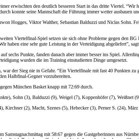
mer erwischten den deutlich besseren Start in das dritte Viertel. “Wir
Dadurch konnte seine Mannschaft die Führung immer weiter ausbauen u
uwon Hogges, Viktor Walther, Sebastian Balduzzi und Niclas Sohn. Fel
ten Viertelfinal-Spiel setzen sie sich ohne Probleme gegen den BG Li
Wir haben eine sehr gute Leistung in der Verteidigung abgeliefert”, sag
auf sechs Punkte, fanden danach aber immer besser ins Spiel. Allerdi
rteidigung wurden die im Training einstudierten Dinge umgesetzt.
war der Sieg nie in Gefahr. “Ein Viertelfinale mit fast 40 Punkten zu 
 den Halbfinal-Gegner vorzubereiten.
h gegen München Basket knapp mit 72:69 durch.
kte), Sohn (3), Balduzzi (9), Weigel (7), Koppenhöfer (7), Weißnet (9
 Kirchner (2), Macht, Szenes (5), Hebecker (3), Perner S. (24), März 
 Samstagnachmittag mit 58:67 gegen die Gastgeberinnen aus Nürnberg 