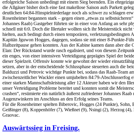
erfolgreiche Saison unbedingt mit einem Sieg beenden. Ein ehrgeizig
die Allgäuer bisher doch eine fast makellose Saison aufs Parkett geleg
deutlichen 64:84-Hinspielniederlage noch als schwer zu schlagen erw
Rosenheimer begannen stark – gegen einen „etwas zu selbstsichere
Johannes Raab) Gastgeber führten sie in einer von Anfang an sehr ph
schnell mit 6:0. Doch die Illertaler wollten sich ihr Meisterstück nich
hielten, auch bedingt durch einen temporären, verletzungsbedingten 
Kapitän Jguwon Hogges, dagegen, sodass sie mit einer 8-Punkte-Führ
Halbzeitpause gehen konnten. Aus der Kabine kamen dann aber die G
Elan: Der Rückstand wurde rasch egalisiert, und von diesem Zeitpunk
ein enges, von einer intensiven Verteidigung geprägtes Spiel der be
dieser Spielzeit. Offensiv konnte wie gewohnt der wieder einsatzfäh
setzen, aber in der entscheidende Schlussphase steuerten auch die be
Balduzzi und Petrovic wichtige Punkte bei, sodass das Raab-Team am 
zwischenzeitlicher Wackler einen umjubelten 84:79-Abschlusserfog e
einer starken Mannschaftsleistung aller 12 Akteure haben wir den Iller
unser Verteidigung Probleme bereitet und konnten somit die Meistersc
crashen“, resümierte ein natürlich äußerst zufriedener Johannes Raab
Augenzwinkern im Anschluss an den Erfolg seines Teams.
Für die Rosenheimer spielten Biberovic, Hogges (24 Punkte), Sohn, B
Geißinger (8), Koppenhöfer (7), Wießnet (9), Nsingi (2), Herzog (4), 
Graovac.
Auswärtssieg in Freising.