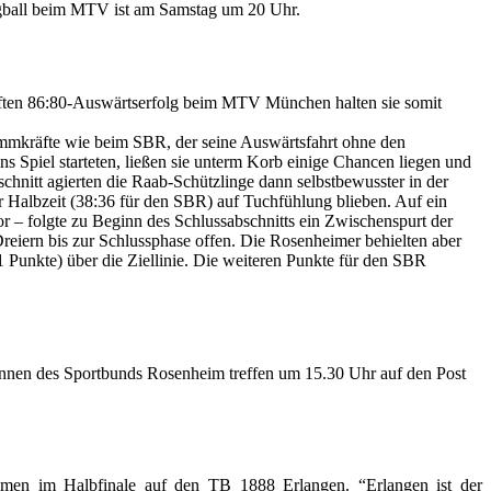
rungball beim MTV ist am Samstag um 20 Uhr.
mpften 86:80-Auswärtserfolg beim MTV München halten sie somit
mmkräfte wie beim SBR, der seine Auswärtsfahrt ohne den
s Spiel starteten, ließen sie unterm Korb einige Chancen liegen und
chnitt agierten die Raab-Schützlinge dann selbstbewusster in der
r Halbzeit (38:36 für den SBR) auf Tuchfühlung blieben. Auf ein
r – folgte zu Beginn des Schlussabschnitts ein Zwischenspurt der
n Dreiern bis zur Schlussphase offen. Die Rosenheimer behielten aber
Punkte) über die Ziellinie. Die weiteren Punkte für den SBR
erinnen des Sportbunds Rosenheim treffen um 15.30 Uhr auf den Post
amen im Halbfinale auf den TB 1888 Erlangen. “Erlangen ist der