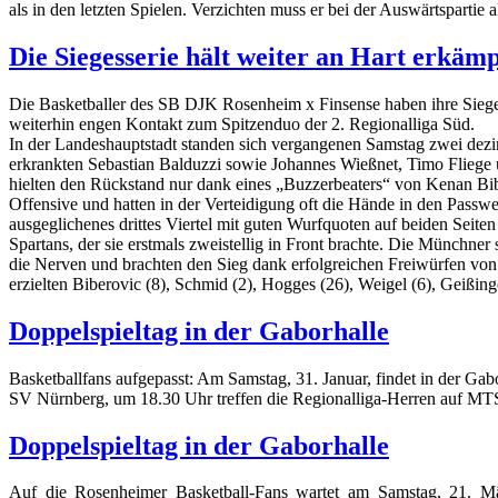
als in den letzten Spielen. Verzichten muss er bei der Auswärtspart
Die Siegesserie hält weiter an Hart erkäm
Die Basketballer des SB DJK Rosenheim x Finsense haben ihre Sieges
weiterhin engen Kontakt zum Spitzenduo der 2. Regionalliga Süd.
In der Landeshauptstadt standen sich vergangenen Samstag zwei dez
erkrankten Sebastian Balduzzi sowie Johannes Wießnet, Timo Fliege u
hielten den Rückstand nur dank eines „Buzzerbeaters“ von Kenan Biber
Offensive und hatten in der Verteidigung oft die Hände in den Passw
ausgeglichenes drittes Viertel mit guten Wurfquoten auf beiden Seit
Spartans, der sie erstmals zweistellig in Front brachte. Die Münchner 
die Nerven und brachten den Sieg dank erfolgreichen Freiwürfen von
erzielten Biberovic (8), Schmid (2), Hogges (26), Weigel (6), Geißinge
Doppelspieltag in der Gaborhalle
Basketballfans aufgepasst: Am Samstag, 31. Januar, findet in der Ga
SV Nürnberg, um 18.30 Uhr treffen die Regionalliga-Herren auf M
Doppelspieltag in der Gaborhalle
Auf die Rosenheimer Basketball-Fans wartet am Samstag, 21. Mä