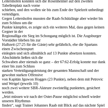
Leitershofen konnten sich die Rosenheimer auf den zweiten
Tabellenplatz nach vorne
schieben, und den wollen sie bis zum Ende der Spielzeit unbedingt
verteidigen.
Gegen Leitershofen mussten die Raab-Schützlinge aber wieder bis
zum Schluss um die
Punkte kämpfen, es zeigte sich ein weiteres Mal, dass gegen keinen
Gegner in der
Regionalliga ein Sieg im Schongang möglich ist. Die Augsburger
Vorstädter blieben bis zur
Halbzeit (27:25 für die Gäste) sehr gefährlich, ehe die Spartans
einen Zwischenspurt
einlegten und sich allmählich auf 13 Punkte absetzen konnten.
Abschütteln ließen sich die
Schwaben aber niemals so ganz – der 67:62-Erfolg konnte nur dank
einer bis zum Schluss
starken Verteidigungsleistung der gesamten Mannschaft und der
gewohnt starken Offensive
von Kapitän Jguwon Hogges (23 Punkte), neben dem mit Petrovic
und Weigel (jeweils 10)
noch zwei weitere SBR-Akteure zweistellig punkteten, gesichert
werden.
„Jetzt müssen wir nach der Oster-Pause möglichst schnell wieder
unseren Rhythmus
finden“, sagt Trainer Johannes Raab mit Blick auf das nächste Spiel